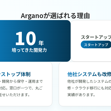
Arganoが選ばれる理由
10
スタートアッ
年
スタートアップ
培ってきた開発力
ンストップ体制
他社システムも改
・開発から保守・運用まで
他社が開発したシステム
対応。窓口が一つで、丸ご
修・クラウド移行にも対
任せいただけます。
実績があります。