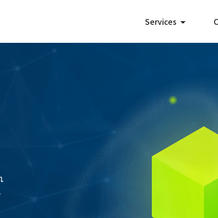
Services
受託開発
システム開発
アプリ開発
ECサイト制作
DX支援
れ
Webマーケティン
を