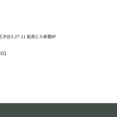
区渋谷3-27-11 祐真ビル新館8F
日】